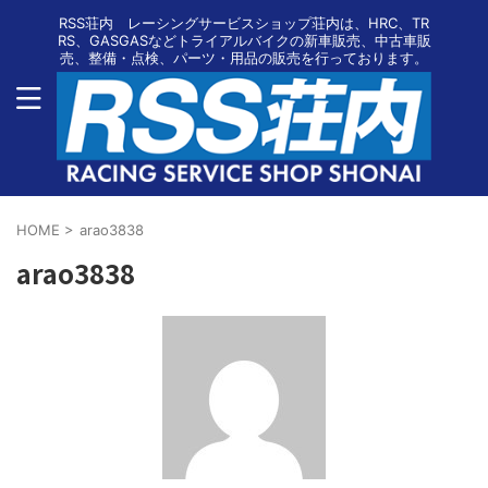
RSS荘内 レーシングサービスショップ荘内は、HRC、TR
RS、GASGASなどトライアルバイクの新車販売、中古車販
売、整備・点検、パーツ・用品の販売を行っております。
HOME
>
arao3838
arao3838