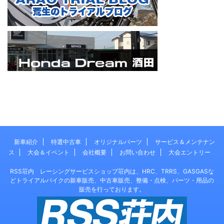
新車紹介
特選中古車
オリジナルパーツ
サービス＆メンテナン
ス
大会＆イベント
会社概要
お問い合わせ
大会エントリー
RSS荘内 レーシングサービスショップ荘内は、HRC、TRRS、GASGASな
どトライアルバイクの新車販売、中古車販売、整備・点検、パーツ・用品の
販売を行っております。